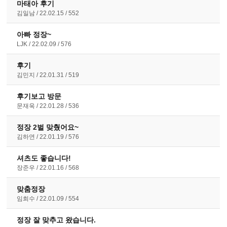
마태아 후기
김일남
22.02.15
552
아빠 정장~
LJK
22.02.09
576
후기
김민지
22.01.31
519
후기보고 방문
문재욱
22.01.28
536
정장 2벌 맞췄어요~
김하연
22.01.19
576
셔츠도 좋습니다!
장준우
22.01.16
568
맞춤정장
임희수
22.01.09
554
정장 잘 맞추고 왔습니다.