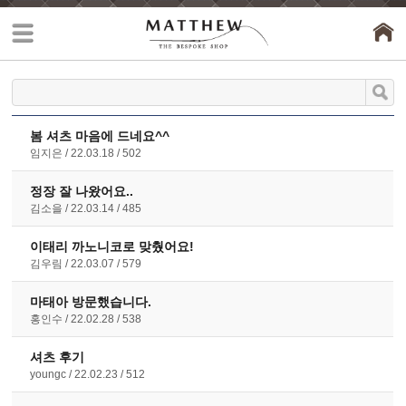
봄 셔츠 마음에 드네요^^
임지은
22.03.18
502
정장 잘 나왔어요..
김소을
22.03.14
485
이태리 까노니코로 맞췄어요!
김우림
22.03.07
579
마태아 방문했습니다.
홍인수
22.02.28
538
셔츠 후기
youngc
22.02.23
512