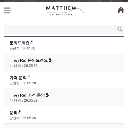
문의드려요
유근희
26.05.31
re)
Re: 문의드려요
마 태 아
26.05.31
가격 문의
오형진
26.05.28
re)
Re: 가격 문의
마 태 아
26.05.28
문의
강연수
26.05.26